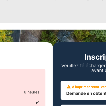
n
Inscr
Veuillez télécharge
avant 
À imprimer recto-ve
6 heures
Demande en obtent
✔️